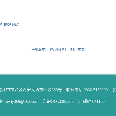
]
[PDF阅读]
[手机版本]
[扫码分享]
[打印本页]
内江市东兴区汉安大道东四段368号 联系电话 0832-5173000 招生电话 0
jwjy368@163.com 咨询QQ :3385308542 邮编 641100