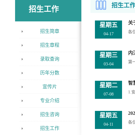
招生工
招生工作
关
星期五
招生简章
各
04-17
招生章程
内
星期三
录取查询
第一
03-04
历年分数
智
星期二
宣传片
1.
07-08
专业介绍
2
招生咨询
星期五
各
04-11
招生工作